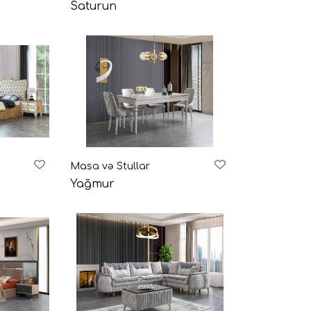
Saturun
Masa və Stullar
Yağmur