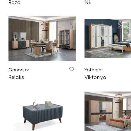
Roza
Nil
Qonaqlar
Yataqlar
Relaks
Viktoriya