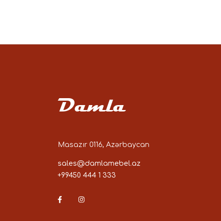
Damla
Masazır 0116, Azərbaycan
sales@damlamebel.az
+99450 444 1 333