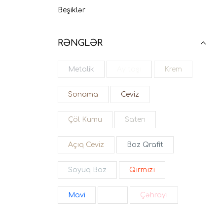
Beşiklər
RƏNGLƏR
Metalik
Ay taşı
Krem
Sonama
Ceviz
Çöl Kumu
Saten
Açıq Ceviz
Boz Qrafit
Soyuq Boz
Qırmızı
Mavi
Ağ
Çəhrayı