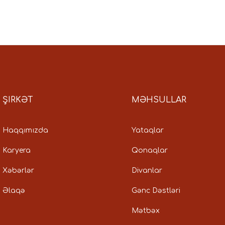
ŞIRKƏT
MƏHSULLAR
Haqqımızda
Yataqlar
Karyera
Qonaqlar
Xəbərlər
Divanlar
Əlaqə
Gənc Dəstləri
Mətbəx