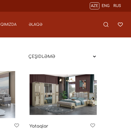
AZE
ENG
RUS
QIMIZDA
ƏLAQƏ
Yataqlar