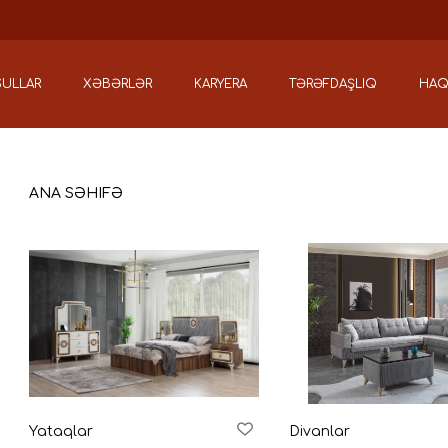
ULLAR
XƏBƏRLƏR
KARYERA
TƏRƏFDAŞLIQ
HAQ
ANA SƏHIFƏ
Yataqlar
Divanlar