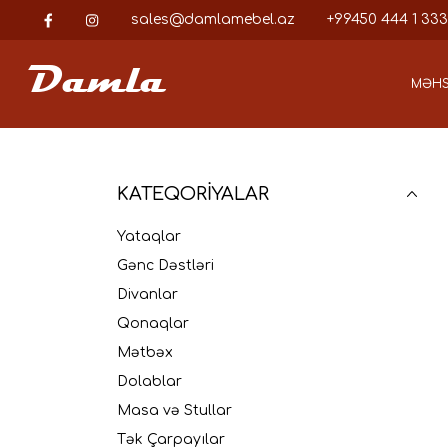
sales@damlamebel.az
+99450 444 1 333
Damla
MƏHS
KATEQORİYALAR
Yataqlar
Gənc Dəstləri
Divanlar
Qonaqlar
Mətbəx
Dolablar
Masa və Stullar
Tək Çarpayılar