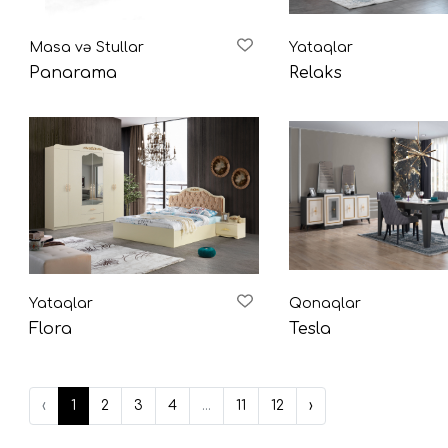
Masa və Stullar
Yataqlar
Panarama
Relaks
Yataqlar
Qonaqlar
Flora
Tesla
‹
1
2
3
4
...
11
12
›