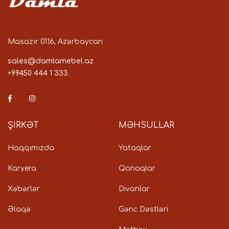
Damla
Masazır 0116, Azərbaycan
sales@damlamebel.az
+99450 444 1 333
ŞIRKƏT
MƏHSULLAR
Haqqımızda
Yataqlar
Karyera
Qonaqlar
Xəbərlər
Divanlar
Əlaqə
Gənc Dəstləri