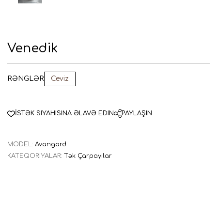
AZE
ENG
RUS
Venedik
RƏNGLƏR
Ceviz
İSTƏK SIYAHISINA ƏLAVƏ EDIN
PAYLAŞIN
MODEL:
Avangard
KATEQORIYALAR:
Tək Çarpayılar