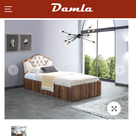
Damla
MƏHSULLAR
XƏBƏRLƏR
KARYERA
TƏRƏFDAŞLIQ
HAQQIMIZDA
ƏLAQƏ