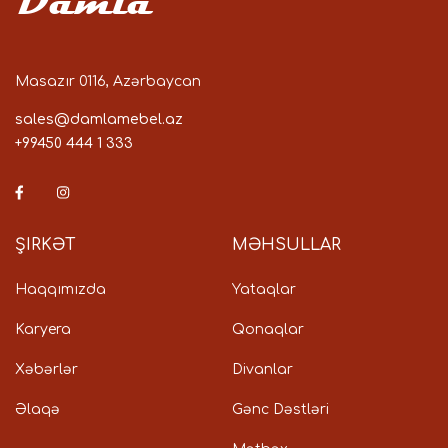
Damla
Masazır 0116, Azərbaycan
sales@damlamebel.az
+99450 444 1 333
ŞIRKƏT
MƏHSULLAR
Haqqımızda
Yataqlar
Karyera
Qonaqlar
Xəbərlər
Divanlar
Əlaqə
Gənc Dəstləri