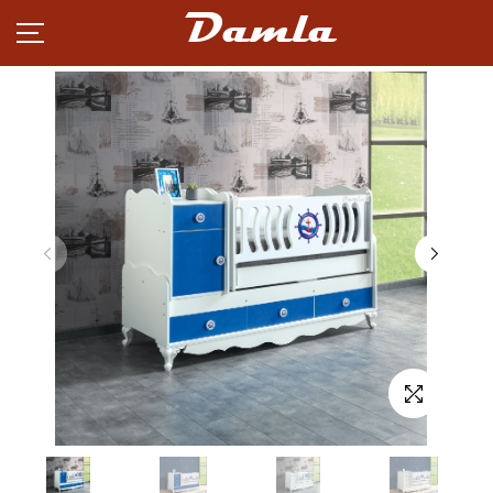
Damla
MƏHSULLAR
XƏBƏRLƏR
KARYERA
TƏRƏFDAŞLIQ
HAQQIMIZDA
ƏLAQƏ