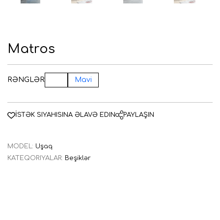
AZE
ENG
RUS
Matros
RƏNGLƏR
Ağ
Mavi
İSTƏK SIYAHISINA ƏLAVƏ EDIN
PAYLAŞIN
MODEL:
Uşaq
KATEQORIYALAR:
Beşiklər