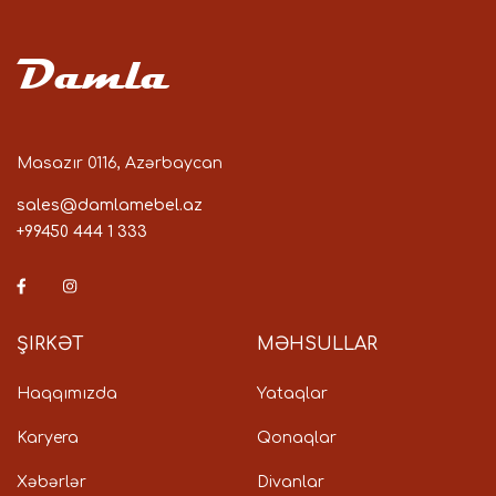
Damla
Masazır 0116, Azərbaycan
sales@damlamebel.az
+99450 444 1 333
ŞIRKƏT
MƏHSULLAR
Haqqımızda
Yataqlar
Karyera
Qonaqlar
Xəbərlər
Divanlar