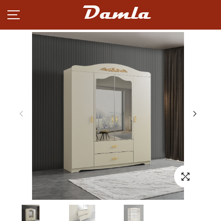
Damla
MƏHSULLAR
XƏBƏRLƏR
KARYERA
TƏRƏFDAŞLIQ
HAQQIMIZDA
ƏLAQƏ