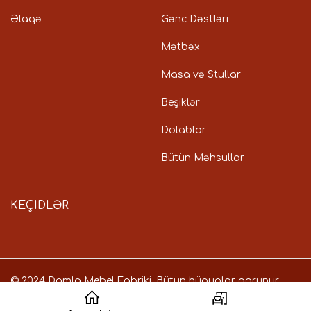
Əlaqə
Gənc Dəstləri
Mətbəx
Masa və Stullar
Beşiklər
Dolablar
Bütün Məhsullar
KEÇIDLƏR
© 2024 Damla Mebel Fabriki. Bütün hüquqlar qorunur.