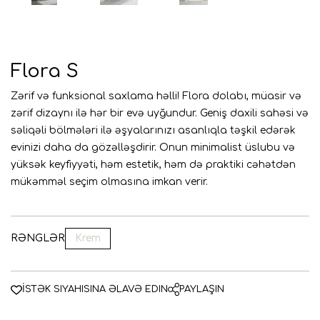
AZE
ENG
RUS
Flora S
Zərif və funksional saxlama həlli! Flora dolabı, müasir və
zərif dizaynı ilə hər bir evə uyğundur. Geniş daxili sahəsi və
səliqəli bölmələri ilə əşyalarınızı asanlıqla təşkil edərək
evinizi daha da gözəlləşdirir. Onun minimalist üslubu və
yüksək keyfiyyəti, həm estetik, həm də praktiki cəhətdən
mükəmməl seçim olmasına imkan verir.
RƏNGLƏR
Krem
İSTƏK SIYAHISINA ƏLAVƏ EDIN
PAYLAŞIN