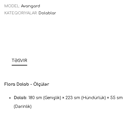
MODEL:
Avangard
KATEQORIYALAR:
Dolablar
TƏSVIR
Flora Dolab - Ölçülər
Dolab
: 180 sm (Genişlik) × 223 sm (Hündürlük) × 55 sm
(Dərinlik)